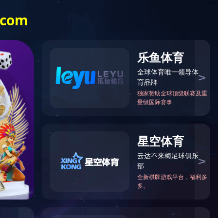
e.
。
方网站
|
B体育手机官方网站入口
|
kaiyun·开云（中国）官