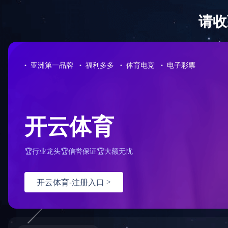
S
开云在线
|
天博在线官网（中国）官方网站
|
云手机网页