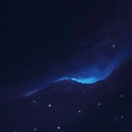
产品名称：