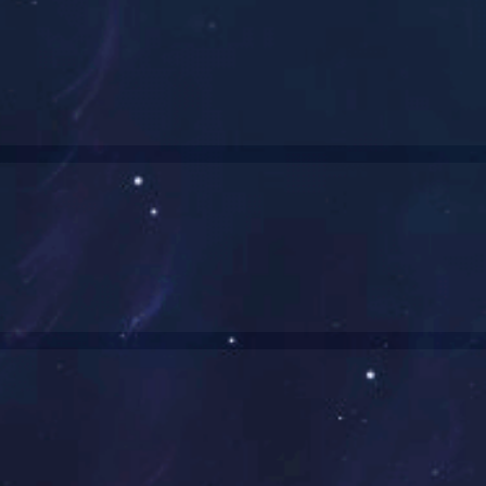
产品展示
专为电力电子行业和高、低
方网站）钣金制品的生产企
控折弯机，数控加工中心，冷
备。
关键词：叠层英亚官方网站丨
所属分类：
喷涂铜排
15251302760
在线咨询