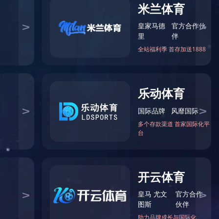
压配电工业、新能源汽车行业提供服务的（铜排、英亚官
业。拥有可冷/热喷的半静电喷涂线，大型激光切割机，数
/热压机以及多种规格冲床（最大200T）等加工制造设
喷涂铜排丨软铜排丨铜铝排丨钣金件
联系我们