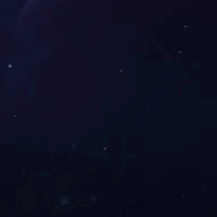
相关产品
喷粉铜排
喷粉铜排
联系我们
地址：
南通市崇川区观音山街道世伦路123号8幢
电话：