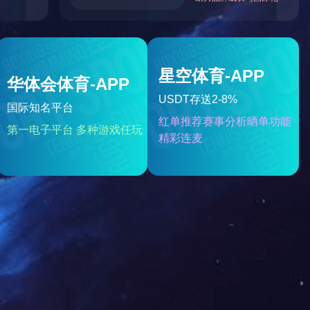
可冷/热喷的半静电喷涂线，大型激光切割机，数控折弯
的制造和英亚官方网站的设计与生产都有非常丰富的经验。